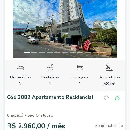
Previous
Next
Dormitórios
Banheiros
Garagens
Área interna
2
1
1
58 m²
Cód:3082 Apartamento Residencial
Chapecó - São Cristóvão
R$ 2.960,00 / mês
Semi-mobiliado