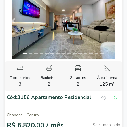
Previous
Next
Dormitórios
Banheiros
Garagens
Área interna
3
2
2
125 m²
Cód:3156 Apartamento Residencial
Chapecó - Centro
R$ 6.820,00 / mês
Semi-mobiliado