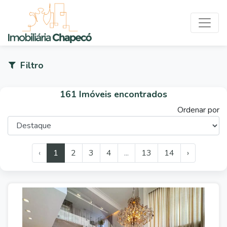
Filtro
161 Imóveis encontrados
Ordenar por
‹
1
2
3
4
...
13
14
›