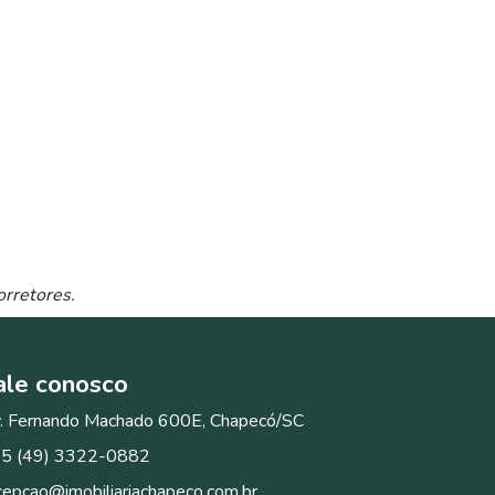
orretores.
ale
conosco
. Fernando Machado 600E, Chapecó/SC
5 (49) 3322-0882
cepcao@imobiliariachapeco.com.br