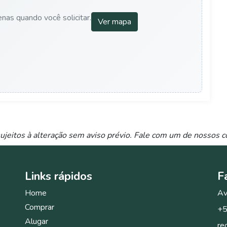
nas quando você solicitar.
Ver mapa
ujeitos à alteração sem aviso prévio. Fale com um de nossos c
Links
rápidos
F
Home
Av
Comprar
+5
Alugar
re