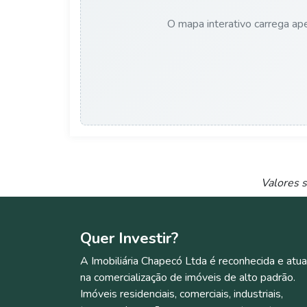
O mapa interativo carrega ape
Valores s
Quer
Investir?
A Imobiliária Chapecó Ltda é reconhecida e atua
na comercialização de imóveis de alto padrão.
Imóveis residenciais, comerciais, industriais,