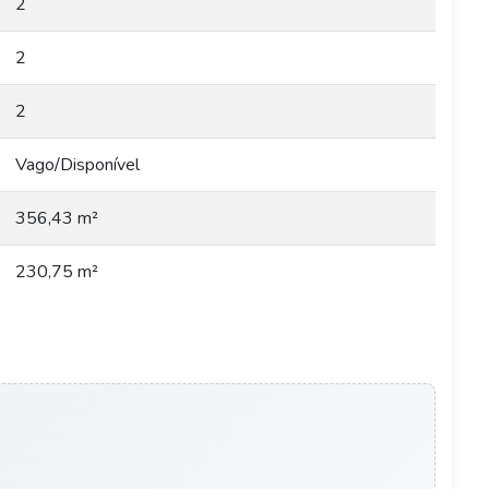
2
2
2
Vago/Disponível
356,43 m²
230,75 m²